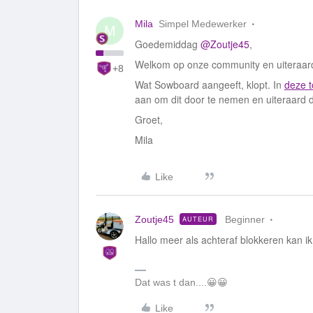
Mila
Simpel Medewerker
M
Goedemiddag
@Zoutje45
,
Welkom op onze community en uiteraar
+8
Wat Sowboard aangeeft, klopt. In
deze t
aan om dit door te nemen en uiteraard de
Groet,
Mila
Like
Zoutje45
Beginner
AUTEUR
Hallo meer als achteraf blokkeren kan ik 
Dat was t dan....😀😀
Like