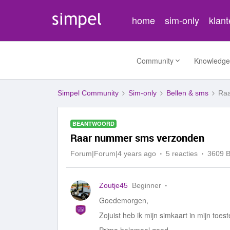
home
sim-only
klan
Community
Knowledge
Simpel Community
Sim-only
Bellen & sms
Raa
BEANTWOORD
Raar nummer sms verzonden
Forum|Forum|4 years ago
5 reacties
3609 
Zoutje45
Beginner
Goedemorgen,
Zojuist heb ik mijn simkaart in mijn toes