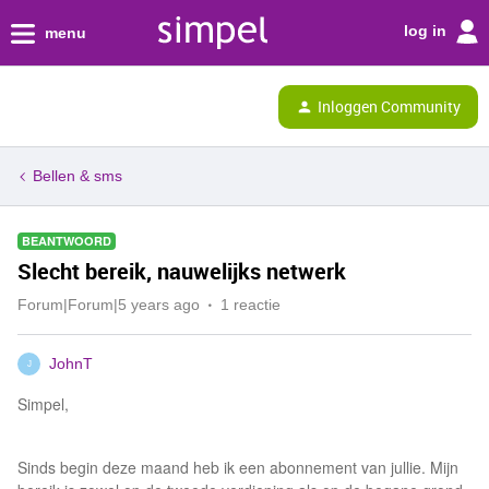
log in
menu
Inloggen Community
Bellen & sms
BEANTWOORD
Slecht bereik, nauwelijks netwerk
Forum|Forum|5 years ago
1 reactie
JohnT
J
Simpel,
Sinds begin deze maand heb ik een abonnement van jullie. Mijn