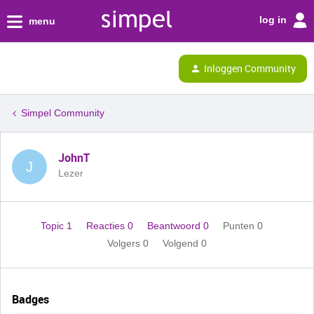
log in
menu
Inloggen Community
Simpel Community
JohnT
J
Lezer
Topic 1
Reacties 0
Beantwoord 0
Punten 0
Volgers
0
Volgend
0
Badges