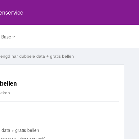
tenservice
 Base
lengd nar dubbele data + gratis bellen
 bellen
keken
data + gratis bellen