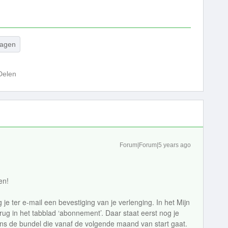
dagen
Delen
Forum|Forum|5 years ago
en!
 je ter e-mail een bevestiging van je verlenging. In het Mijn
erug in het tabblad ‘abonnement’. Daar staat eerst nog je
s de bundel die vanaf de volgende maand van start gaat.