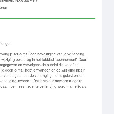
arnemen, klopt dat wel?
oeren
rlengen!
ntvang je ter e-mail een bevestiging van je verlenging.
e wijziging ook terug in het tabblad ‘abonnement’. Daar
 aangegeven en vervolgens de bundel die vanaf de
je geen e-mail hebt ontvangen en de wijziging niet in
er vanuit gaan dat de verlenging niet is gelukt en kan
erlenging invoeren. Dat laatste is sowieso mogelijk,
gedaan. Je meest recente verlenging wordt namelijk als