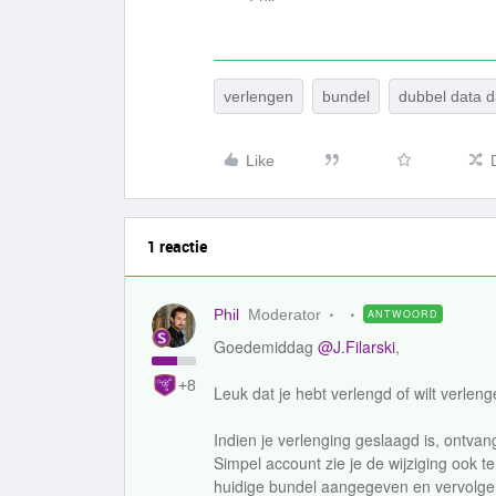
verlengen
bundel
dubbel data 
Like
1 reactie
Phil
Moderator
ANTWOORD
Goedemiddag
@J.Filarski
,
+8
Leuk dat je hebt verlengd of wilt verleng
Indien je verlenging geslaagd is, ontvang
Simpel account zie je de wijziging ook t
huidige bundel aangegeven en vervolgen