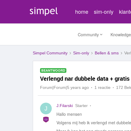
home
sim-only
klan
Community
Knowledge
Simpel Community
Sim-only
Bellen & sms
Ver
BEANTWOORD
Verlengd nar dubbele data + gratis
Forum|Forum|5 years ago
1 reactie
172 Be
J.Filarski
Starter
J
Hallo mensen
Volgens mij heb ik verlengd met dubbele 