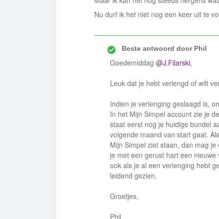
Maar ik kan het nog steeds nergens wa
Nu durf ik het niet nog een keer uit te v
Beste antwoord door
Phil
Goedemiddag
@J.Filarski
,
Leuk dat je hebt verlengd of wilt ve
Indien je verlenging geslaagd is, o
In het Mijn Simpel account zie je d
staat eerst nog je huidige bundel
volgende maand van start gaat. Als 
Mijn Simpel ziet staan, dan mag je 
je met een gerust hart een nieuwe v
ook als je al een verlenging hebt 
leidend gezien.
Groetjes,
Phil