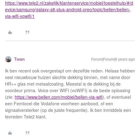
https://www.tele2.nl/zakelijk/klantenservice/mobiel/toestelhulp/#/d
evice/samsung/galaxy-s8-plus-android-oreo/topic/bellen/bellen-
via-wifi-vowifi/1
Twan
Forum|Forum|6 years ago
Ik ben recent ook overgestapt om dezelfde reden. Helaas hebben
veel nieuwbouw huizen slechte dekking binnen, met name door
HR++ glas met metaalcoating. Meestal is de dekking bij de
voordeur prima. Voice over WIFI (voWIFI) is de beste oplossing
(zie:
https://www.bellen.com/mobiel/bellen-via-wifi
), of eventueel
een Femtocel die Vodafone voorheen aanbood, of een
signaalversterker (op de juiste frequentie). Ik ben inmiddels een
tevreden Tele2 klant.