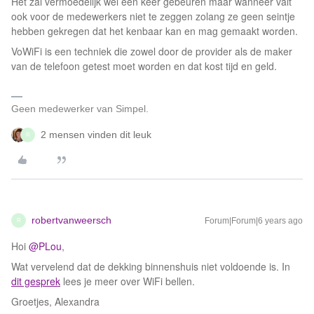
Het zal vermoedelijk wel een keer gebeuren maar wanneer valt
ook voor de medewerkers niet te zeggen zolang ze geen seintje
hebben gekregen dat het kenbaar kan en mag gemaakt worden.
VoWiFi is een techniek die zowel door de provider als de maker
van de telefoon getest moet worden en dat kost tijd en geld.
Geen medewerker van Simpel.
2 mensen vinden dit leuk
R
robertvanweersch
Forum|Forum|6 years ago
R
Hoi
@PLou
,
Wat vervelend dat de dekking binnenshuis niet voldoende is. In
dit gesprek
lees je meer over WiFi bellen.
Groetjes, Alexandra