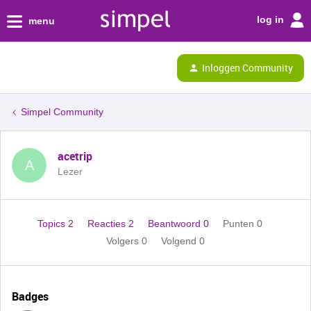
log in
menu
Inloggen Community
Simpel Community
acetrip
A
Lezer
Topics 2
Reacties 2
Beantwoord 0
Punten 0
Volgers
0
Volgend
0
Badges