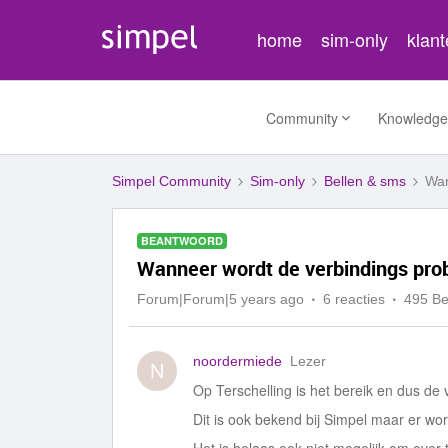
home
sim-only
klan
Community
Knowledge
Simpel Community
Sim-only
Bellen & sms
Wan
BEANTWOORD
Wanneer wordt de verbindings prob
Forum|Forum|5 years ago
6 reacties
495 B
noordermiede
Lezer
N
Op Terschelling is het bereik en dus d
Dit is ook bekend bij Simpel maar er wo