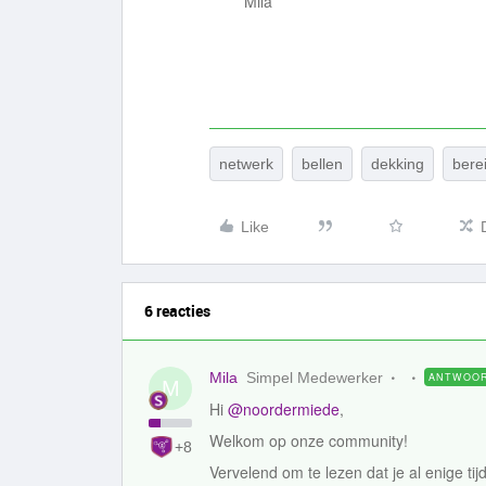
Mila
netwerk
bellen
dekking
bere
Like
6 reacties
Mila
Simpel Medewerker
ANTWOO
M
Hi
@noordermiede
,
Welkom op onze community!
+8
Vervelend om te lezen dat je al enige tijd