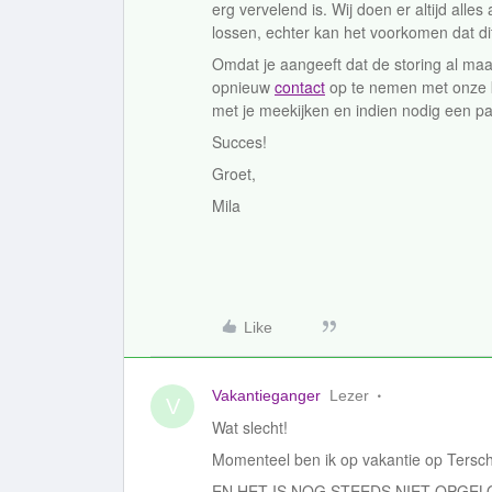
erg vervelend is. Wij doen er altijd all
lossen, echter kan het voorkomen dat di
Omdat je aangeeft dat de storing al maan
opnieuw
contact
op te nemen met onze k
met je meekijken en indien nodig een p
Succes!
Groet,
Mila
Like
Vakantieganger
Lezer
V
Wat slecht!
Momenteel ben ik op vakantie op Tersch
EN HET IS NOG STEEDS NIET OPGELOS