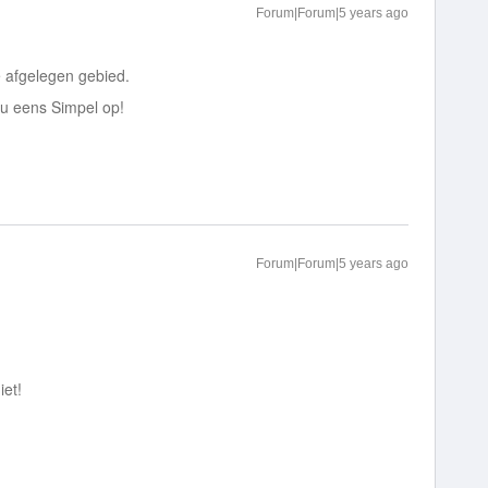
Forum|Forum|5 years ago
e afgelegen gebied.
nu eens Simpel op!
Forum|Forum|5 years ago
iet!