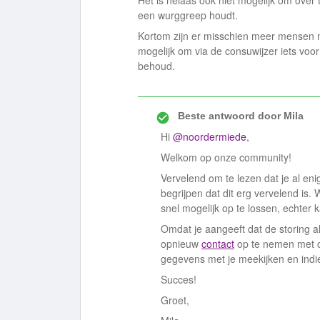
Het is helaas ook niet mogelijk om over
een wurggreep houdt.
Kortom zijn er misschien meer mensen m
mogelijk om via de consuwijzer iets voo
behoud.
Beste antwoord door
Mila
Hi
@noordermiede
,
Welkom op onze community!
Vervelend om te lezen dat je al enig
begrijpen dat dit erg vervelend is.
snel mogelijk op te lossen, echter
Omdat je aangeeft dat de storing al
opnieuw
contact
op te nemen met o
gegevens met je meekijken en indi
Succes!
Groet,