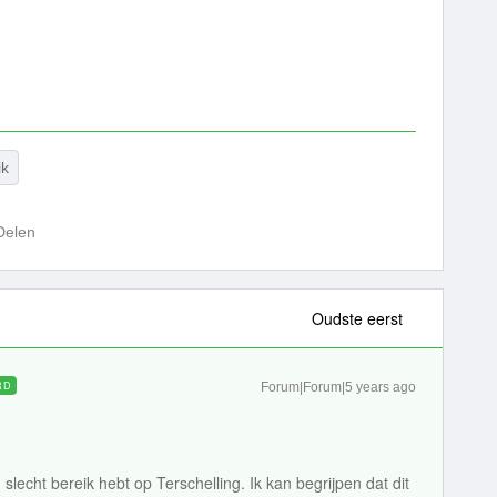
ik
Delen
Oudste eerst
RD
Forum|Forum|5 years ago
 slecht bereik hebt op Terschelling. Ik kan begrijpen dat dit