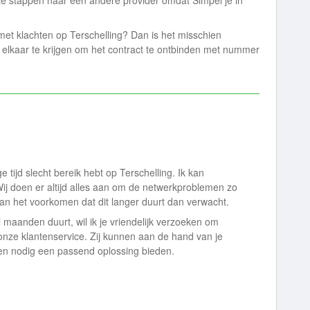
 te stappen naar een andere provider omdat Simpel je in
et klachten op Terschelling? Dan is het misschien
r elkaar te krijgen om het contract te ontbinden met nummer
e tijd slecht bereik hebt op Terschelling. Ik kan
 Wij doen er altijd alles aan om de netwerkproblemen zo
 kan het voorkomen dat dit langer duurt dan verwacht.
 maanden duurt, wil ik je vriendelijk verzoeken om
nze klantenservice. Zij kunnen aan de hand van je
en nodig een passend oplossing bieden.