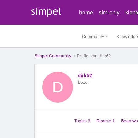
home
sim-only
klan
Community
Knowledge
Simpel Community
Profiel van dirk62
dirk62
D
Lezer
Topics 3
Reactie 1
Beantwo