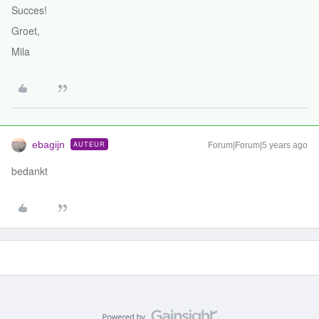
Succes!
Groet,
Mila
ebagijn
AUTEUR
Forum|Forum|5 years ago
bedankt