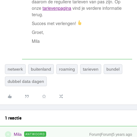
daarom de reguliere tarieven van pas zijn. Op
onze
tarievenpagina
vind je verdere informatie
terug.
Succes met verlengen!
Groet,
Mila
netwerk
buitenland
roaming
tarieven
bundel
dubbel data dagen
1 reactie
Mila
ANTWOORD
Forum|Forum|5 years ago
M