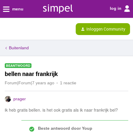
log in
menu
Inloggen Community
Buitenland
BEANTWOORD
bellen naar frankrijk
Forum|Forum|7 years ago
1 reactie
prager
ik heb gratis bellen. is het ook gratis als ik naar frankrijk bel?
Beste antwoord door
Youp