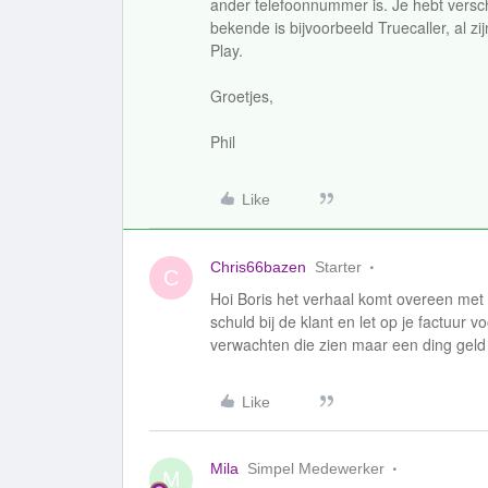
ander telefoonnummer is. Je hebt versch
bekende is bijvoorbeeld Truecaller, al z
Play.
Groetjes,
Phil
Like
Chris66bazen
Starter
C
Hoi Boris het verhaal komt overeen met 
schuld bij de klant en let op je factuur 
verwachten die zien maar een ding geld z
Like
Mila
Simpel Medewerker
M