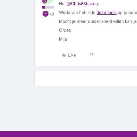
Hoi
@Chris66bazen
,
Wederom heb ik in
deze topic
op je ger
+8
Mocht je meer duidelijkheid willen kan 
Groet,
Mila
Like