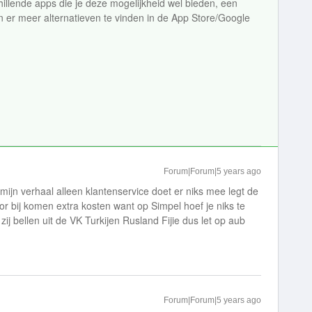
illende apps die je deze mogelijkheid wel bieden, een
ijn er meer alternatieven te vinden in de App Store/Google
Forum|Forum|5 years ago
mijn verhaal alleen klantenservice doet er niks mee legt de
voor bij komen extra kosten want op Simpel hoef je niks te
ij bellen uit de VK Turkijen Rusland Fijie dus let op aub
Forum|Forum|5 years ago