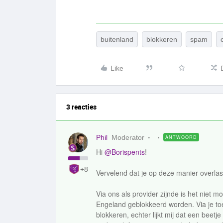
buitenland
blokkeren
spam
Like
3 reacties
Phil
Moderator
ANTWOORD
Hi
@Borispents
!
+8
Vervelend dat je op deze manier overlast
Via ons als provider zijnde is het niet m
Engeland geblokkeerd worden. Via je toe
blokkeren, echter lijkt mij dat een bee