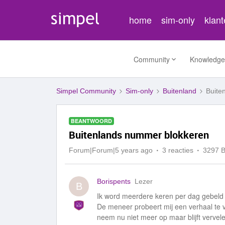
home
sim-only
klan
Community
Knowledge
Simpel Community
Sim-only
Buitenland
Buite
BEANTWOORD
Buitenlands nummer blokkeren
Forum|Forum|5 years ago
3 reacties
3297 
Borispents
Lezer
B
Ik word meerdere keren per dag gebeld 
De meneer probeert mij een verhaal te ver
neem nu niet meer op maar blijft vervel