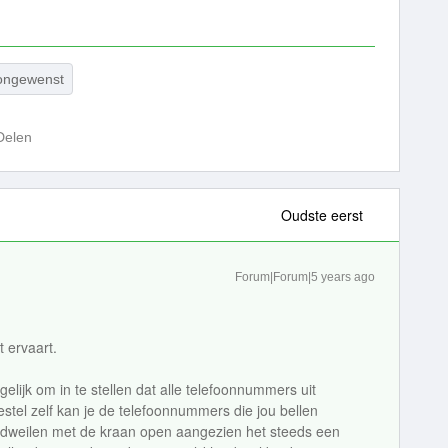
ongewenst
Delen
Oudste eerst
Forum|Forum|5 years ago
 ervaart.
ogelijk om in te stellen dat alle telefoonnummers uit
stel zelf kan je de telefoonnummers die jou bellen
tje dweilen met de kraan open aangezien het steeds een