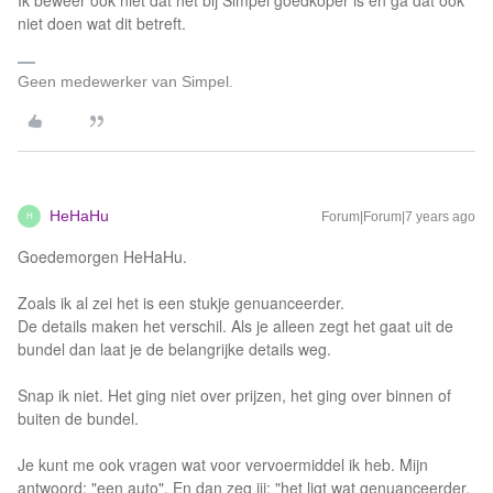
Ik beweer ook niet dat het bij Simpel goedkoper is en ga dat ook
niet doen wat dit betreft.
Geen medewerker van Simpel.
HeHaHu
Forum|Forum|7 years ago
H
Goedemorgen HeHaHu.
Zoals ik al zei het is een stukje genuanceerder.
De details maken het verschil. Als je alleen zegt het gaat uit de
bundel dan laat je de belangrijke details weg.
Snap ik niet. Het ging niet over prijzen, het ging over binnen of
buiten de bundel.
Je kunt me ook vragen wat voor vervoermiddel ik heb. Mijn
antwoord; "een auto". En dan zeg jij; "het ligt wat genuanceerder,