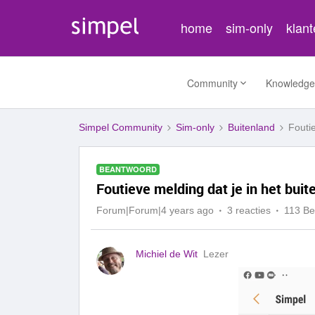
home
sim-only
klan
Community
Knowledge
Simpel Community
Sim-only
Buitenland
Foutie
BEANTWOORD
Foutieve melding dat je in het buit
Forum|Forum|4 years ago
3 reacties
113 B
Michiel de Wit
Lezer