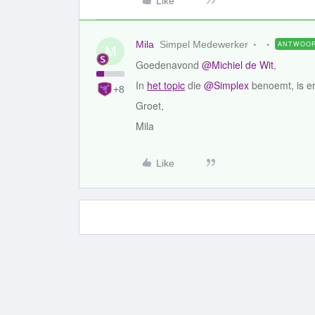
Like
Mila
Simpel Medewerker
ANTWOO
M
Goedenavond
@Michiel de Wit
,
In
het topic
die
@Simplex
benoemt, is e
+8
Groet,
Mila
Like