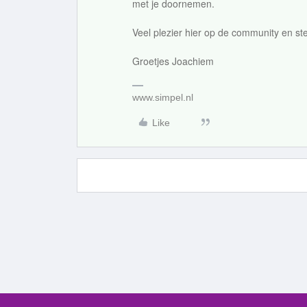
met je doornemen.
Veel plezier hier op de community en st
Groetjes Joachiem
www.simpel.nl
Like