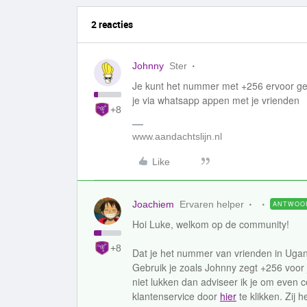
2 reacties
Johnny
Ster
Je kunt het nummer met +256 ervoor g
je via whatsapp appen met je vrienden
+8
www.aandachtslijn.nl
Like
Joachiem
Ervaren helper
ANTWOO
Hoi Luke, welkom op de community!
+8
Dat je het nummer van vrienden in Ugan
Gebruik je zoals Johnny zegt +256 voor
niet lukken dan adviseer ik je om even 
klantenservice door
hier
te klikken. Zij