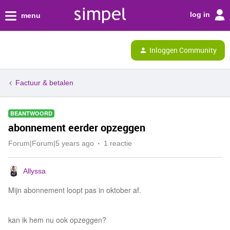
log in
menu
Inloggen Community
Factuur & betalen
BEANTWOORD
abonnement eerder opzeggen
Forum|Forum|5 years ago
1 reactie
Allyssa
Mijn abonnement loopt pas in oktober af.
kan ik hem nu ook opzeggen?