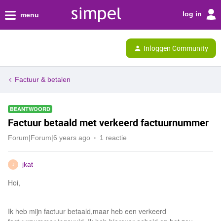
log in
menu
Inloggen Community
Factuur & betalen
BEANTWOORD
Factuur betaald met verkeerd factuurnummer
Forum|Forum|6 years ago
1 reactie
jkat
J
Hoi,
Ik heb mijn factuur betaald,maar heb een verkeerd