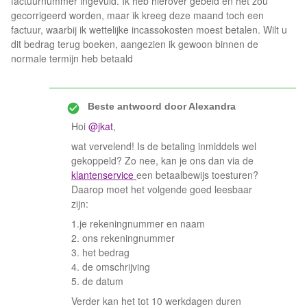
factuurnummer ingevuld. Ik heb hierover gebeld en het zou
gecorrigeerd worden, maar ik kreeg deze maand toch een
factuur, waarbij ik wettelijke incassokosten moest betalen. Wilt u
dit bedrag terug boeken, aangezien ik gewoon binnen de
normale termijn heb betaald
Beste antwoord door
Alexandra
Hoi
@jkat
,
wat vervelend! Is de betaling inmiddels wel
gekoppeld? Zo nee, kan je ons dan via de
klantenservice
een betaalbewijs toesturen?
Daarop moet het volgende goed leesbaar
zijn:
1.je rekeningnummer en naam
2. ons rekeningnummer
3. het bedrag
4. de omschrijving
5. de datum
Verder kan het tot 10 werkdagen duren