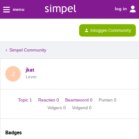
log in
menu
Inloggen Community
Simpel Community
jkat
J
Lezer
Topic 1
Reacties 0
Beantwoord 0
Punten 0
Volgers
0
Volgend
0
Badges