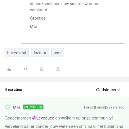
de toekomst opnieuw sms’jes worden
verstuurd.
Groetjes,
Mila
buitenland
factuur
sms
4 reacties
Oudste eerst
Mila
ANTWOORD
Forum|Forum|5 years ago
M
Goedemorgen
@Levequec
en welkom op onze community!
Vervelend dat er zonder jouw weten een sms naar het buitenland