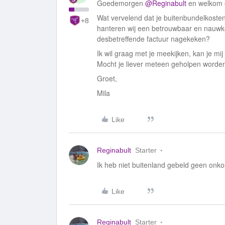
Goedemorgen
@Reginabult
en welkom 
Wat vervelend dat je buitenbundelkoste
+8
hanteren wij een betrouwbaar en nauwkeu
desbetreffende factuur nagekeken?
Ik wil graag met je meekijken, kan je m
Mocht je liever meteen geholpen worde
Groet,
Mila
Like
Reginabult
Starter
Ik heb niet buitenland gebeld geen onk
Like
Reginabult
Starter