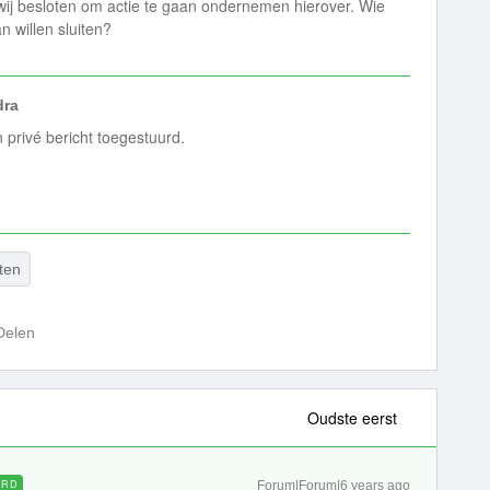
ij besloten om actie te gaan ondernemen hierover. Wie
an willen sluiten?
dra
n privé bericht toegestuurd.
ten
Delen
Oudste eerst
ORD
Forum|Forum|6 years ago