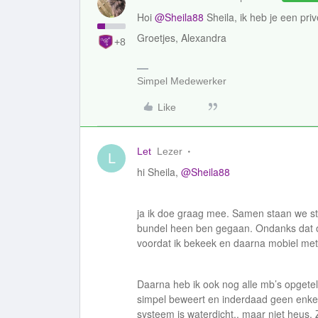
Hoi
@Sheila88
Sheila, ik heb je een pri
Groetjes, Alexandra
+8
Simpel Medewerker
Like
Let
Lezer
L
hi Sheila,
@Sheila88
ja ik doe graag mee. Samen staan we ste
bundel heen ben gegaan. Ondanks dat op
voordat ik bekeek en daarna mobiel met
Daarna heb ik ook nog alle mb’s opgeteld
simpel beweert en inderdaad geen enkel
systeem is waterdicht.. maar niet heus. 