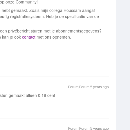
op onze Community!
n hebt gemaakt. Zoals mijn collega Houssam aangaf
rig registratiesysteem. Heb je de specificatie van de
ij een privébericht sturen met je abonnementsgegevens?
n kan je ook
contact
met ons opnemen.
Forum|Forum|5 years ago
osten gemaakt alleen 0.19 cent
Forum|Forum|5 years ago