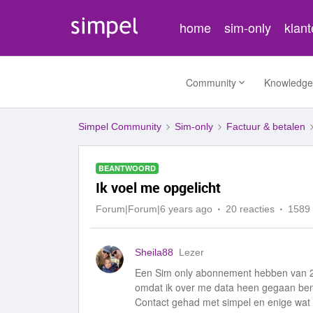
home
sim-only
klan
Community
Knowledge
Simpel Community
Sim-only
Factuur & betalen
BEANTWOORD
Ik voel me opgelicht
Forum|Forum|6 years ago
20 reacties
1589
Sheila88
Lezer
Een Sim only abonnement hebben van 2 
omdat ik over me data heen gegaan ben.
Contact gehad met simpel en enige wat ik t