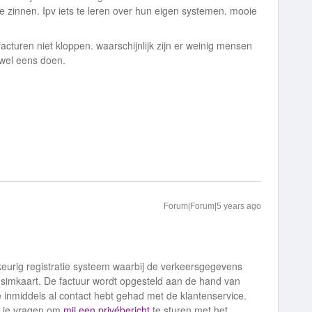
e zinnen. Ipv iets te leren over hun eigen systemen. mooie
acturen niet kloppen. waarschijnlijk zijn er weinig mensen
k wel eens doen.
Forum|Forum|5 years ago
urig registratie systeem waarbij de verkeersgegevens
 simkaart. De factuur wordt opgesteld aan de hand van
e inmiddels al contact hebt gehad met de klantenservice.
ik je vragen om
mij een privébericht
te sturen met het