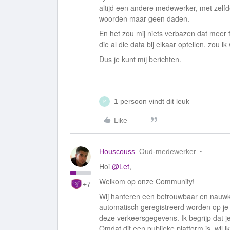
altijd een andere medewerker, met zelfd
woorden maar geen daden.
En het zou mij niets verbazen dat meer f
die al die data bij elkaar optellen. zou i
Dus je kunt mij berichten.
1 persoon vindt dit leuk
P
Like
Houscouss
Oud-medewerker
Hoi
@Let
,
Welkom op onze Community!
+7
Wij hanteren een betrouwbaar en nauwke
automatisch geregistreerd worden op je
deze verkeersgegevens. Ik begrijp dat j
Omdat dit een publieke platform is, wil 