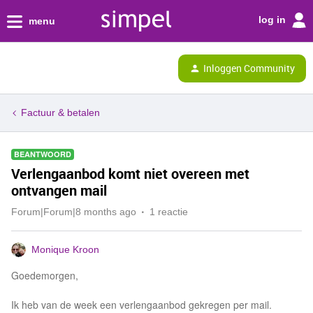
log in
menu
Inloggen Community
Factuur & betalen
BEANTWOORD
Verlengaanbod komt niet overeen met
ontvangen mail
Forum|Forum|8 months ago
1 reactie
Monique Kroon
Goedemorgen,
Ik heb van de week een verlengaanbod gekregen per mail.