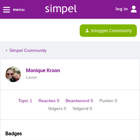
log in
menu
Inloggen Community
Simpel Community
Monique Kroon
Lezer
Topic 1
Reacties 0
Beantwoord 0
Punten 0
Volgers
0
Volgend
0
Badges