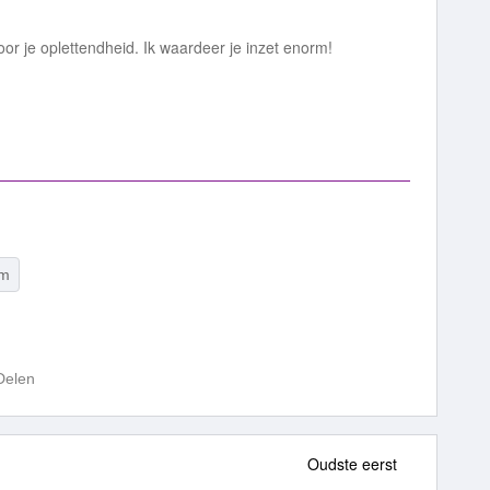
r je oplettendheid. Ik waardeer je inzet enorm!
um
Delen
Oudste eerst