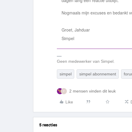
dagen lang een reactie uitblijft.
Nogmaals mijn excuses en bedankt voo
Groet, Jahduar
Simpel
Geen medewerker van Simpel.
simpel
simpel abonnement
for
2 mensen vinden dit leuk
P
Like
5 reacties