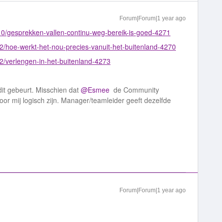
Forum|Forum|1 year ago
-10/gesprekken-vallen-continu-weg-bereik-is-goed-4271
12/hoe-werkt-het-nou-precies-vanuit-het-buitenland-4270
12/verlengen-in-het-buitenland-4273
dit gebeurt. Misschien dat
@Esmee
de Community
or mij logisch zijn. Manager/teamleider geeft dezelfde
Forum|Forum|1 year ago