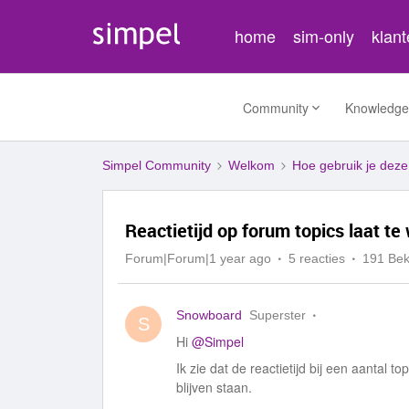
home
sim-only
klan
Community
Knowledge
Simpel Community
Welkom
Hoe gebruik je dez
Reactietijd op forum topics laat te
Forum|Forum|1 year ago
5 reacties
191 Be
Snowboard
Superster
S
Hi
@Simpel
Ik zie dat de reactietijd bij een aantal t
blijven staan.