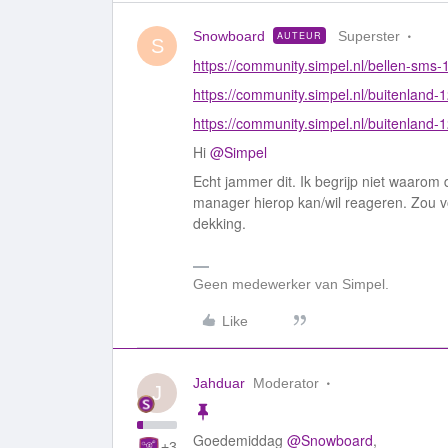
Snowboard
Superster
AUTEUR
S
https://community.simpel.nl/bellen-sms
https://community.simpel.nl/buitenland-
https://community.simpel.nl/buitenland-
Hi
@Simpel
Echt jammer dit. Ik begrijp niet waarom 
manager hierop kan/wil reageren. Zou vo
dekking.
Geen medewerker van Simpel.
Like
Jahduar
Moderator
J
Goedemiddag
@Snowboard
,
+3