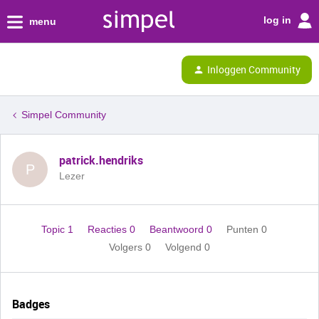
log in
menu
Inloggen Community
Simpel Community
patrick.hendriks
P
Lezer
Topic 1
Reacties 0
Beantwoord 0
Punten 0
Volgers
0
Volgend
0
Badges