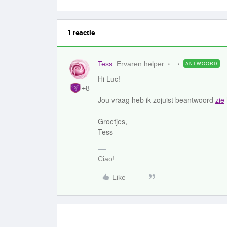
1 reactie
Tess
Ervaren helper
ANTWOORD
Hi Luc!
+8
Jou vraag heb ik zojuist beantwoord
zie
Groetjes,
Tess
Ciao!
Like