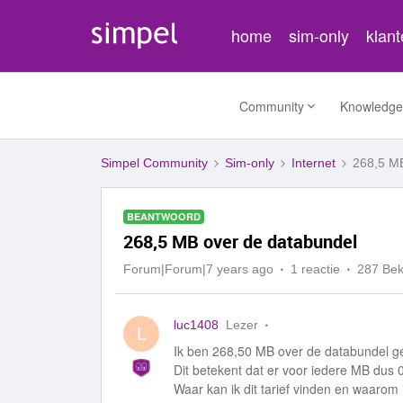
home
sim-only
klan
Community
Knowledge
Simpel Community
Sim-only
Internet
268,5 MB
BEANTWOORD
268,5 MB over de databundel
Forum|Forum|7 years ago
1 reactie
287 Be
luc1408
Lezer
L
Ik ben 268,50 MB over de databundel g
Dit betekent dat er voor iedere MB dus 
Waar kan ik dit tarief vinden en waarom 