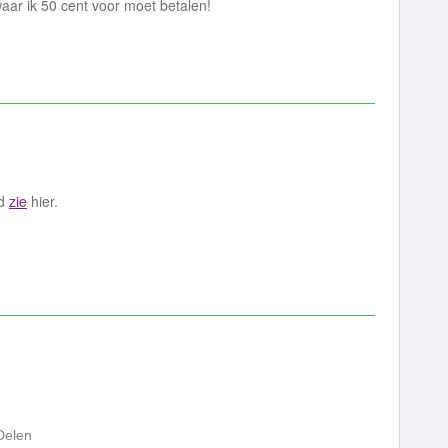
waar ik 50 cent voor moet betalen!
rd
zie
hier.
Delen