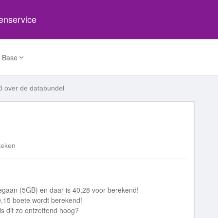
tenservice
 Base
 over de databundel
keken
egaan (5GB) en daar is 40,28 voor berekend!
0,15 boete wordt berekend!
is dit zo ontzettend hoog?