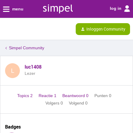
log in
menu
Inloggen Community
Simpel Community
luc1408
L
Lezer
Topics 2
Reactie 1
Beantwoord 0
Punten 0
Volgers
0
Volgend
0
Badges