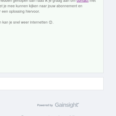
t hebben geholpen dan raad ik je graag aan om
contact
met
met je mee kunnen kijken naar jouw abonnement en
r een oplossing hiervoor.
n kan je snel weer internetten 😊.