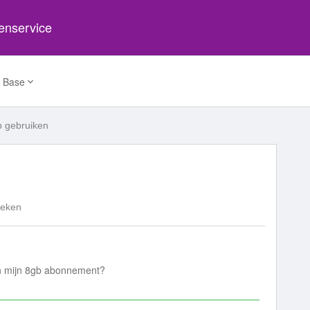
tenservice
 Base
b gebruiken
keken
n mijn 8gb abonnement?