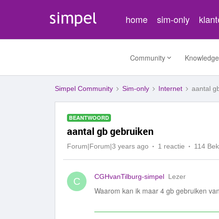
home
sim-only
klan
Community
Knowledge
Simpel Community
Sim-only
Internet
aantal g
BEANTWOORD
aantal gb gebruiken
Forum|Forum|3 years ago
1 reactie
114 Be
CGHvanTilburg-simpel
Lezer
C
Waarom kan ik maar 4 gb gebruiken va