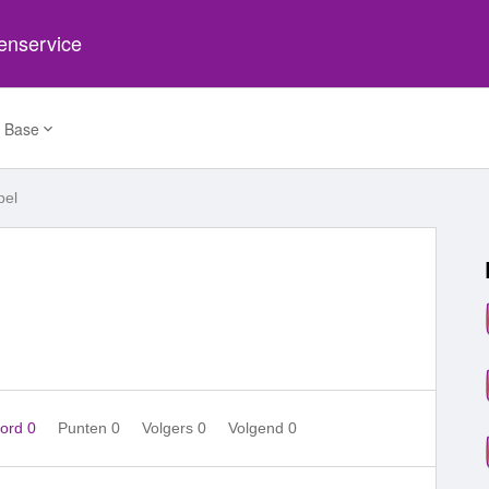
tenservice
 Base
pel
ord 0
Punten 0
Volgers
0
Volgend
0