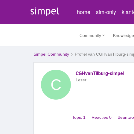
home
sim-only
klan
Community
Knowledge
Simpel Community
Profiel van CGHvanTilburg-sim
CGHvanTilburg-simpel
C
Lezer
Topic 1
Reacties 0
Beantwo