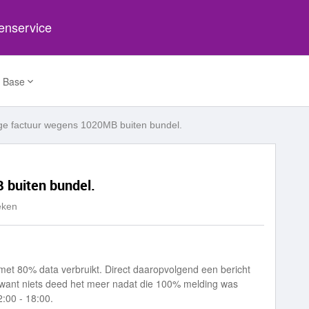
tenservice
 Base
ge factuur wegens 1020MB buiten bundel.
 buiten bundel.
eken
met 80% data verbruikt. Direct daaropvolgend een bericht
 want niets deed het meer nadat die 100% melding was
2:00 - 18:00.