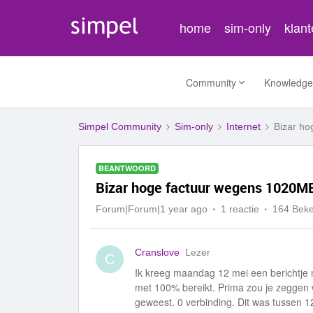
home
sim-only
klan
Community
Knowledge
Simpel Community
Sim-only
Internet
Bizar ho
BEANTWOORD
Bizar hoge factuur wegens 1020MB
Forum|Forum|1 year ago
1 reactie
164 Bek
Cranslove
Lezer
C
Ik kreeg maandag 12 mei een berichtje 
met 100% bereikt. Prima zou je zeggen
geweest. 0 verbinding. Dit was tussen 1