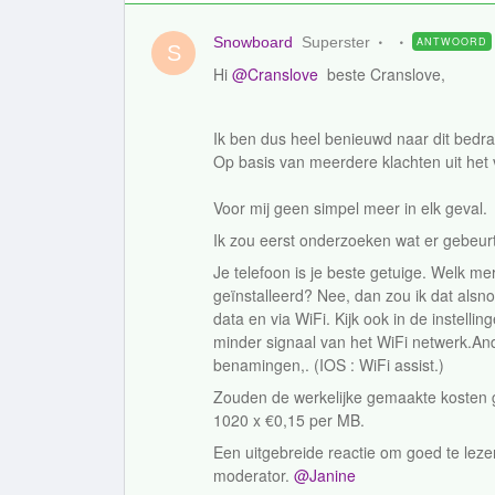
Snowboard
Superster
ANTWOORD
S
Hi ​
@Cranslove
beste Cranslove,
Ik ben dus heel benieuwd naar dit bedra
Op basis van meerdere klachten uit het 
Voor mij geen simpel meer in elk geval.
Ik zou eerst onderzoeken wat er gebeur
Je telefoon is je beste getuige. Welk m
geïnstalleerd? Nee, dan zou ik dat alsno
data en via WiFi. Kijk ook in de instell
minder signaal van het WiFi netwerk.And
benamingen,. (IOS : WiFi assist.)
Zouden de werkelijke gemaakte kosten 
1020 x €0,15 per MB.
Een uitgebreide reactie om goed te lez
moderator. ​
@Janine