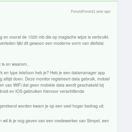
Forum|Forum|1 year ago
g en vooral de 1020 mb die op magische wijze is verbruikt.
verleden lijkt dit gewoon een moderne vorm van diefstal.
t is en waarom..
erk en type telefoon heb je? Heb je een datamanager app
g altijd doen. Deze monitor registreert data gebruik, mobiel
ingen van WiFi dat geen mobiele data wordt geschakeld bij
roid en IOS gebruiken hiervoor verschillende
gerekend worden kwam je op een veel hoger bedrag uit.
en wil ik je nog geven van een medewerker van Simpel, een