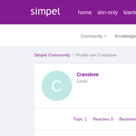
home
sim-only
klan
Community
Knowledge
Simpel Community
Profiel van Cranslove
Cranslove
C
Lezer
Topic 1
Reacties 0
Beantwo