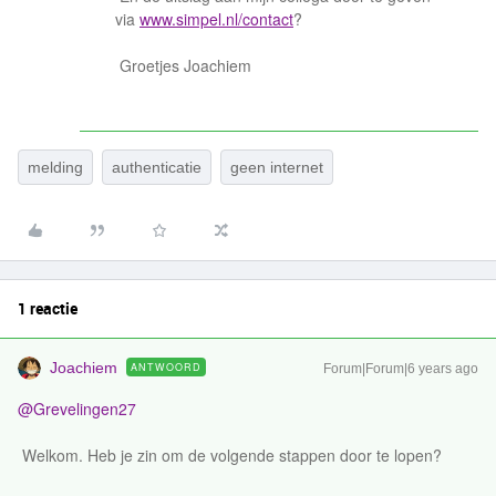
via
www.simpel.nl/contact
?
Groetjes Joachiem
melding
authenticatie
geen internet
1 reactie
Joachiem
ANTWOORD
Forum|Forum|6 years ago
@Grevelingen27
Welkom. Heb je zin om de volgende stappen door te lopen?