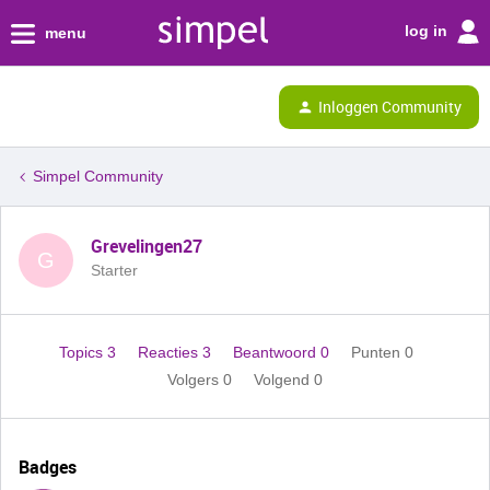
log in
menu
Inloggen Community
Simpel Community
Grevelingen27
G
Starter
Topics 3
Reacties 3
Beantwoord 0
Punten 0
Volgers
0
Volgend
0
Badges