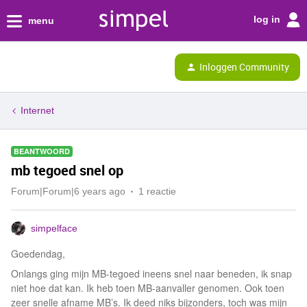
log in
menu
Inloggen Community
Internet
BEANTWOORD
mb tegoed snel op
Forum|Forum|6 years ago
1 reactie
simpelface
Goedendag,
Onlangs ging mijn MB-tegoed ineens snel naar beneden, ik snap
niet hoe dat kan. Ik heb toen MB-aanvaller genomen. Ook toen
zeer snelle afname MB’s. Ik deed niks bijzonders, toch was mijn