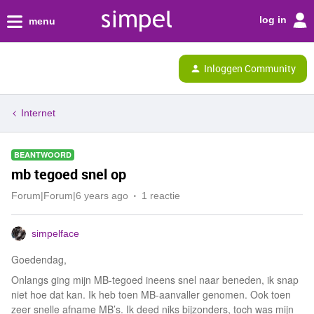
log in
menu
Inloggen Community
Internet
BEANTWOORD
mb tegoed snel op
Forum|Forum|6 years ago
1 reactie
simpelface
Goedendag,
Onlangs ging mijn MB-tegoed ineens snel naar beneden, ik snap
niet hoe dat kan. Ik heb toen MB-aanvaller genomen. Ook toen
zeer snelle afname MB’s. Ik deed niks bijzonders, toch was mijn