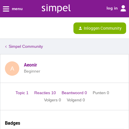
log in
menu
Inloggen Community
Simpel Community
Aeonir
A
Beginner
Topic 1
Reacties 10
Beantwoord 0
Punten 0
Volgers
0
Volgend
0
Badges