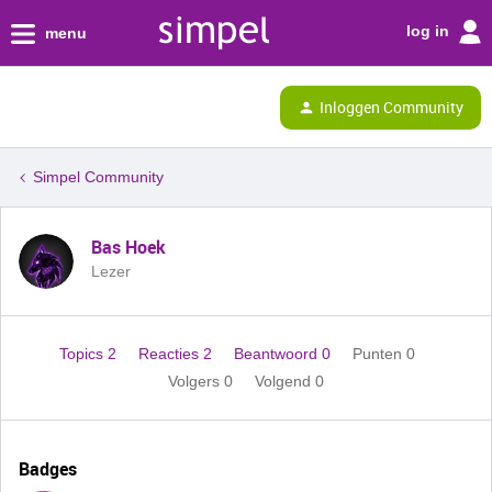
log in
menu
Inloggen Community
Simpel Community
Bas Hoek
Lezer
Topics 2
Reacties 2
Beantwoord 0
Punten 0
Volgers
0
Volgend
0
Badges