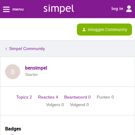
log in
menu
Inloggen Community
Simpel Community
bensimpel
B
Starter
Topics 2
Reacties 4
Beantwoord 0
Punten 0
Volgers
0
Volgend
0
Badges