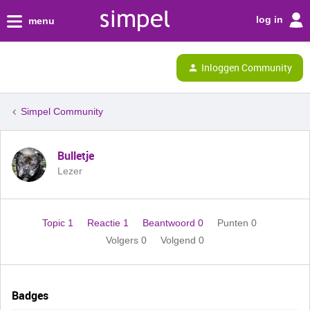
log in
menu
Inloggen Community
Simpel Community
Bulletje
Lezer
Topic 1
Reactie 1
Beantwoord 0
Punten 0
Volgers
0
Volgend
0
Badges