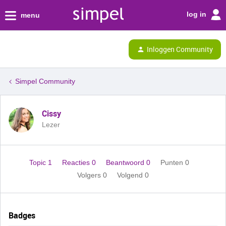
log in
menu
Inloggen Community
Simpel Community
Cissy
Lezer
Topic 1
Reacties 0
Beantwoord 0
Punten 0
Volgers
0
Volgend
0
Badges