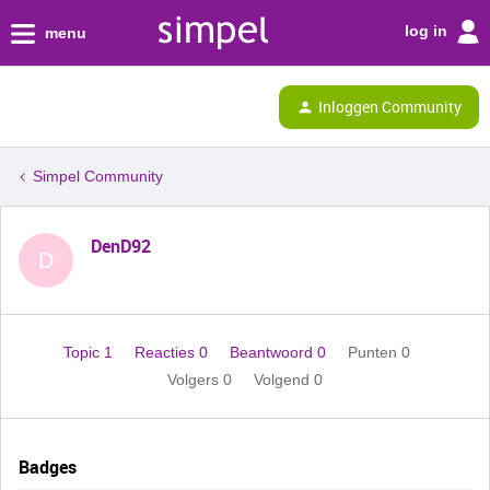
log in
menu
Inloggen Community
Simpel Community
DenD92
D
Topic 1
Reacties 0
Beantwoord 0
Punten 0
Volgers
0
Volgend
0
Badges