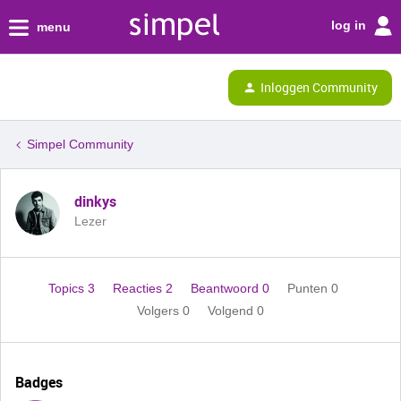
log in
menu
Inloggen Community
Simpel Community
dinkys
Lezer
Topics 3
Reacties 2
Beantwoord 0
Punten 0
Volgers
0
Volgend
0
Badges