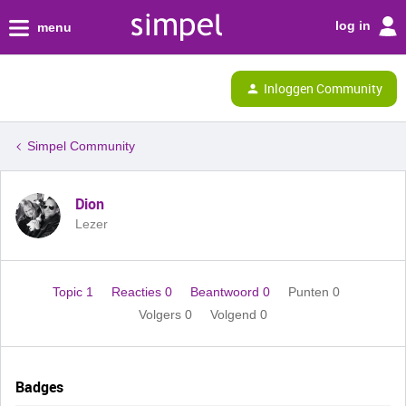
log in
menu
Inloggen Community
Simpel Community
Dion
Lezer
Topic 1
Reacties 0
Beantwoord 0
Punten 0
Volgers
0
Volgend
0
Badges