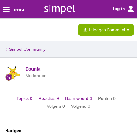
log in
menu
Inloggen Community
Simpel Community
Dounia
Moderator
Topics 0
Reacties 9
Beantwoord 3
Punten 0
Volgers
0
Volgend
0
Badges