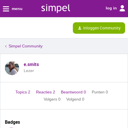
log in
menu
Inloggen Community
Simpel Community
e.smits
Lezer
Topics 2
Reacties 2
Beantwoord 0
Punten 0
Volgers
0
Volgend
0
Badges