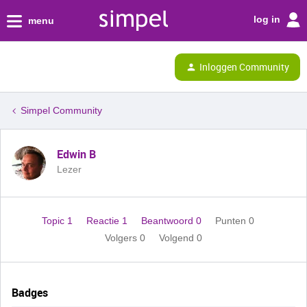
log in
menu
Inloggen Community
Simpel Community
Edwin B
Lezer
Topic 1
Reactie 1
Beantwoord 0
Punten 0
Volgers
0
Volgend
0
Badges