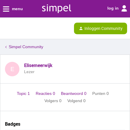
log in
menu
Inloggen Community
Simpel Community
Elisemeerwijk
E
Lezer
Topic 1
Reacties 0
Beantwoord 0
Punten 0
Volgers
0
Volgend
0
Badges