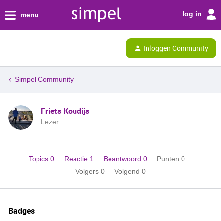
log in
menu
Inloggen Community
Simpel Community
Friets Koudijs
Lezer
Topics 0
Reactie 1
Beantwoord 0
Punten 0
Volgers
0
Volgend
0
Badges