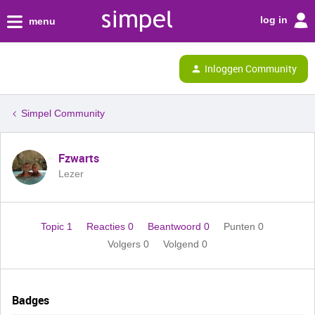
log in
menu
Inloggen Community
Simpel Community
Fzwarts
Lezer
Topic 1
Reacties 0
Beantwoord 0
Punten 0
Volgers
0
Volgend
0
Badges