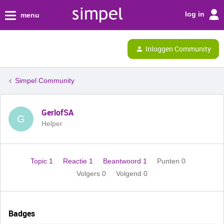
log in
menu
Inloggen Community
Simpel Community
GerlofSA
G
Helper
Topic 1
Reactie 1
Beantwoord 1
Punten 0
Volgers
0
Volgend
0
Badges