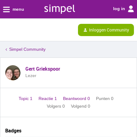
log in
menu
Inloggen Community
Simpel Community
Gert Griekspoor
Lezer
Topic 1
Reactie 1
Beantwoord 0
Punten 0
Volgers
0
Volgend
0
Badges